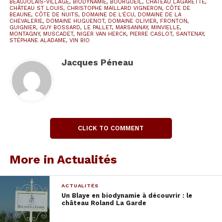
BEAUJOLAIS-VILLAGE
,
BIODYNAMIE
,
BOURGUEIL
,
CHÂTEAU LAGARETTE
,
CHÂTEAU ST LOUIS
,
CHRISTOPHE MAILLARD VIGNERON
,
CÔTE DE
d’extraire toutes les subtilités
BEAUNE
,
CÔTE DE NUITS
,
DOMAINE DE L'ÉCU
,
DOMAINE DE LA
CHEVALERIE
,
DOMAINE HUGUENOT
,
DOMAINE OLIVIER
,
FRONTON
,
des différents terroirs de ce
GUIGNIER
,
GUY BOSSARD
,
LE PALLET
,
MARSANNAY
,
MINVIELLE
,
MONTAGNY
,
MUSCADET
,
NIGER VAN HERCK
,
PIERRE CASLOT
,
SANTENAY
,
magnifique vignoble tout en
STÉPHANE ALADAME
,
VIN BIO
coteaux pentus. Stéphane
Aladame n’est jamais à court
Jacques Péneau
d’idées, tel ce vieillissement
en œuf béton qui donnera un vin à découvrir
bientôt.
CLICK TO COMMENT
Guy Bossard
,
domaine de l’Écu
, Muscadet
Guy, c’est le sérieux et
More in Actualités
l’humour à la fois. C’est
un des Grands du
ACTUALITÉS
Muscadet
–
des
Un Blaye en biodynamie à découvrir : le
château Roland La Garde
Muscadet car les siens
sont l’expression de