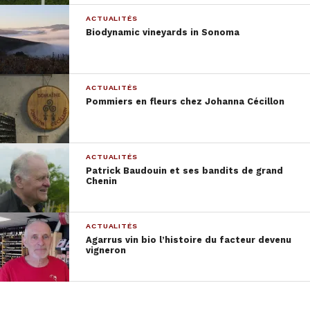
plusieurs terroirs tous
ACTUALITÉS
cultivés en biodynamie
Biodynamic vineyards in Sonoma
et qu’il faut savoir attendre. Guy, passionné d’Opéra
et Fred, son associé, composent à quatre mains, tel
cet élevage en amphores pour une belle envolée
ACTUALITÉS
lyrique.
Pommiers en fleurs chez Johanna Cécillon
Pierre Caslot
, domaine de la Chevalerie, Bourgueil
ACTUALITÉS
Pierre Caslot, c’est
Patrick Baudouin et ses bandits de grand
Chenin
l’hédoniste. Pas un vin
dégusté sans
proposition
ACTUALITÉS
d’accompagnement :
Agarrus vin bio l’histoire du facteur devenu
vigneron
côte de bœuf,
andouillette et même
homard sur ses rouges.
Pour son fils Emmanuel, « la biodynamie est une