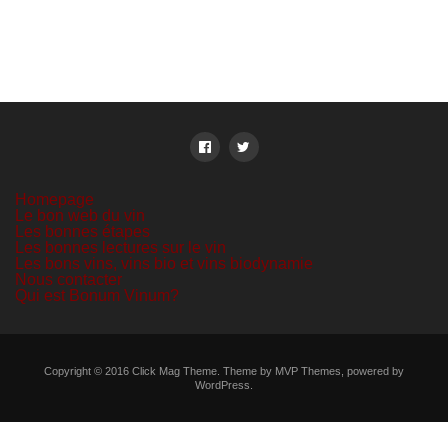
Homepage
Le bon web du vin
Les bonnes étapes
Les bonnes lectures sur le vin
Les bons vins, vins bio et vins biodynamie
Nous contacter
Qui est Bonum Vinum?
Copyright © 2016 Click Mag Theme. Theme by MVP Themes, powered by
WordPress.