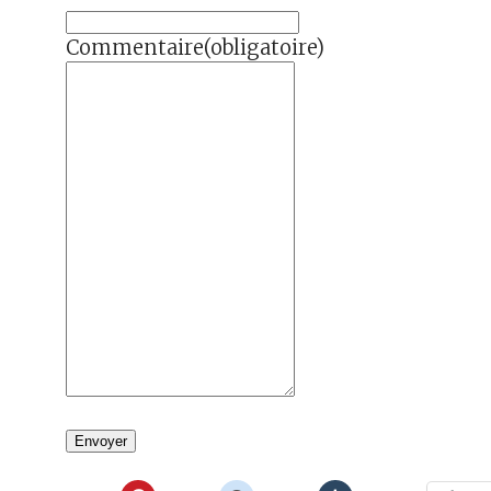
Commentaire
(obligatoire)
Envoyer