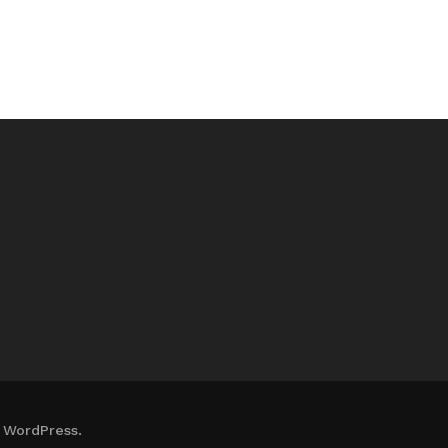
 WordPress.