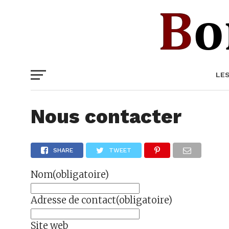
LE
Nous contacter
SHARE
TWEET
Nom
(obligatoire)
Adresse de contact
(obligatoire)
Site web