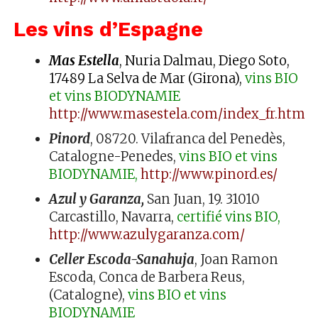
Les vins d’Espagne
Mas Estella
, Nuria Dalmau, Diego Soto,
17489 La Selva de Mar (Girona),
vins
BIO
et vins BIODYNAMIE
http://www.masestela.com/index_fr.html
Pinord
, 08720. Vilafranca del Penedès,
Catalogne-Penedes,
vins
BIO et vins
BIODYNAMIE,
http://www.pinord.es/
Azul y Garanza,
San Juan, 19. 31010
Carcastillo, Navarra,
certifié vins BIO,
http://www.azulygaranza.com/
Celler Escoda-Sanahuja
, Joan Ramon
Escoda, Conca de Barbera Reus,
(Catalogne),
vins BIO et vins
BIODYNAMIE