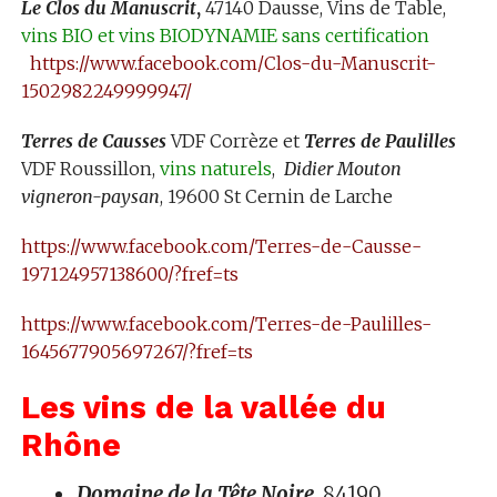
Le Clos du Manuscrit
,
47140 Dausse, Vins de Table,
vins
BIO et vins BIODYNAMIE sans certification
https://www.facebook.com/Clos-du-Manuscrit-
1502982249999947/
Terres de Causses
VDF Corrèze et
Terres de Paulilles
VDF Roussillon,
vins naturels
,
Didier Mouton
vigneron-paysan
, 19600 St Cernin de Larche
https://www.facebook.com/Terres-de-Causse-
197124957138600/?fref=ts
https://www.facebook.com/Terres-de-Paulilles-
1645677905697267/?fref=ts
Les vins de la vallée du
Rhône
Domaine de la Tête Noire
, 84190