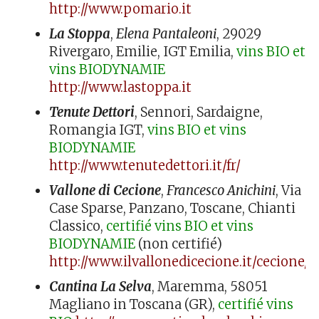
http://www.pomario.it
La Stoppa
,
Elena Pantaleoni
, 29029
Rivergaro, Emilie, IGT Emilia,
vins
BIO et
vins BIODYNAMIE
http://www.lastoppa.it
Tenute Dettori
, Sennori, Sardaigne,
Romangia IGT,
vins BIO et vins
BIODYNAMIE
http://www.tenutedettori.it/fr/
Vallone di Cecione
,
Francesco Anichini
, Via
Case Sparse, Panzano, Toscane, Chianti
Classico,
certifié vins BIO et vins
BIODYNAMIE
(non certifié)
http://www.ilvallonedicecione.it/cecione
Cantina La Selva
, Maremma, 58051
Magliano in Toscana (GR),
certifié vins