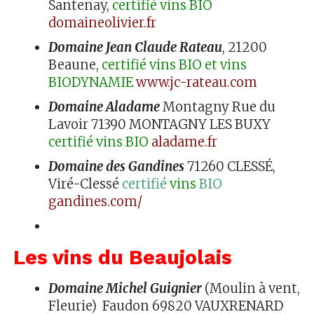
Santenay,
certifié vins BIO
domaineolivier.fr
Domaine Jean Claude Rateau
, 21200
Beaune,
certifié vins BIO et vins
BIODYNAMIE
www.jc-rateau.com
Domaine Aladame
Montagny Rue du
Lavoir 71390 MONTAGNY LES BUXY
certifié vins BIO
aladame.fr
Domaine des Gandines
71260 CLESSÉ,
Viré-Clessé
certifié
vins
BIO
gandines.com/
Les vins du Beaujolais
Domaine Michel Guignier
(Moulin à vent,
Fleurie) Faudon 69820 VAUXRENARD