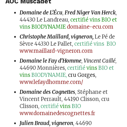
AOC Muscadet
Domaine de L’Écu
,
Fred Niger Van Herck
,
44430 Le Landreau,
certifié vins BIO et
vins BIODYNAMIE
domaine-ecu.com
Christophe Maillard, vigneron,
Le Pé de
Sèvre 44330 Le Pallet,
certifié vins BIO
www.maillard-vigneron.com
Domaine le Fay d’Homme
,
Vincent Caillé
,
44690 Monnières,
certifié
vins
BIO et
vins
BIODYNAMIE,
cru Gorges,
www.lefaydhomme.com/
Domaine des Cognettes
, Stéphane et
Vincent Perrault, 44190 Clisson, cru
Clisson,
certifié
vins
BIO
www.domainedescognettes.fr
Julien Braud, vigneron
, 44690