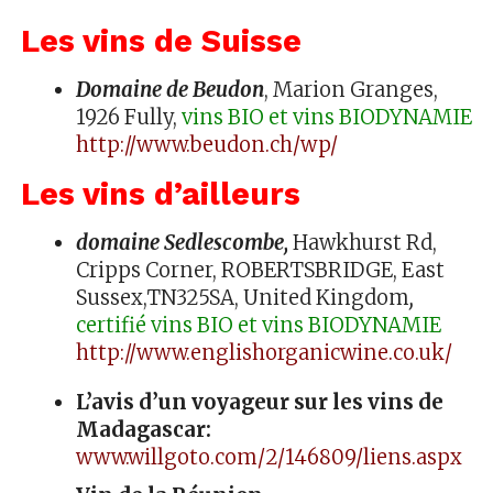
Les vins de Suisse
Domaine de Beudon
, Marion Granges,
1926 Fully,
vins
BIO et vins BIODYNAMIE
http://www.beudon.ch/wp/
Les vins d’ailleurs
domaine Sedlescombe,
Hawkhurst Rd,
Cripps Corner, ROBERTSBRIDGE, East
Sussex,TN325SA, United Kingdom
,
certifié vins BIO et vins BIODYNAMIE
http://www.englishorganicwine.co.uk/
L’avis d’un voyageur sur les vins de
Madagascar:
www.willgoto.com/2/146809/liens.aspx