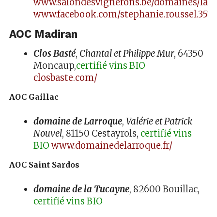
www.salondesvignerons.be/domaines/lass
www.facebook.com/stephanie.roussel.357
AOC Madiran
Clos Basté
,
Chantal et Philippe Mur
, 64350
Moncaup,
certifié vins BIO
closbaste.com/
AOC Gaillac
domaine de Larroque
,
Valérie et Patrick
Nouvel
, 81150 Cestayrols,
certifié vins
BIO
www.domainedelarroque.fr/
AOC Saint Sardos
domaine de la Tucayne
, 82600 Bouillac,
certifié vins BIO