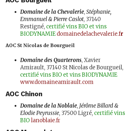
Domaine de la Chevalerie
,
Stéphanie,
Emmanuel & Pierre Caslot
, 37140
Restigné,
certifié vins BIO et vins
BIODYNAMIE
domainedelachevalerie.f
r
AOC St Nicolas de Bourgueil
Domaine des Quarterons
, Xavier
Amirault, 37140 St Nicolas de Bourgueil,
certifié vins BIO et vins BIODYNAMIE
www.domaineamirault.com
AOC Chinon
Domaine de la Noblaie
,
Jérôme Billard &
Elodie Peyrussie
, 37500 Ligré,
certifié vins
BIO
lanoblaie.fr