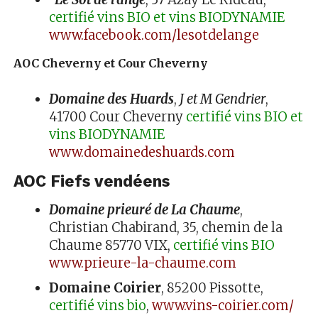
certifié vins BIO et vins BIODYNAMIE
www.facebook.com/lesotdelange
AOC Cheverny et Cour Cheverny
Domaine des Huards
,
J et M Gendrier
,
41700 Cour Cheverny
certifié vins BIO et
vins BIODYNAMIE
www.domainedeshuards.com
AOC Fiefs vendéens
Domaine prieuré de La Chaume
,
Christian Chabirand, 35, chemin de la
Chaume 85770 VIX,
certifié vins BIO
www.prieure-la-chaume.com
Domaine Coirier
, 85200 Pissotte,
certifié vins bio
,
www.vins-coirier.com/