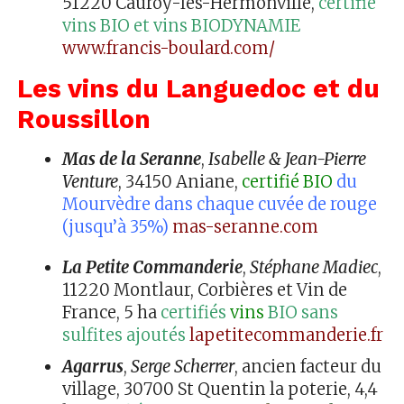
51220 Cauroy-les-Hermonville,
certifié
vins BIO et vins BIODYNAMIE
www.francis-boulard.com/
Les vins du Languedoc et du
Roussillon
Mas de la Seranne
,
Isabelle & Jean-Pierre
Venture
, 34150 Aniane,
certifié BIO
du
Mourvèdre dans chaque cuvée de rouge
(jusqu’à 35%)
mas-seranne.com
La Petite Commanderie
,
Stéphane Madiec
,
11220 Montlaur, Corbières et Vin de
France, 5 ha
certifiés
vins
BIO sans
sulfites ajoutés
lapetitecommanderie.fr
Agarrus
,
Serge Scherrer
, ancien facteur du
village, 30700 St Quentin la poterie, 4,4