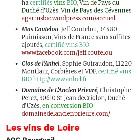
ha
certifiés
vins
BIO,
V
i
n de
Pays du
Duché d’Uzès, Vin de Pays des Cévennes
agarrusbio.wordpress.com/accueil
Mas Coutelou
, Jeff Coutelou, 34480
Puimisson, Vins de France sans sulfites
ajoutés,
certifié vins BIO
www.facebook.com/jeff.coutelou
Clos de l’Anhel
, Sophie Guiraudon, 11220
Montlaur, Corbières et VDF,
certifié vins
BIO http://www.anhel.fr
Domaine de L’Ancien Prieuré,
Christophe
Perez, 30610 St Jean deCriolon, Duché
d’Uzès,
en conversion BIO
domainedelancienprieure.com/
Les vins de Loire
AOC Bourgueil