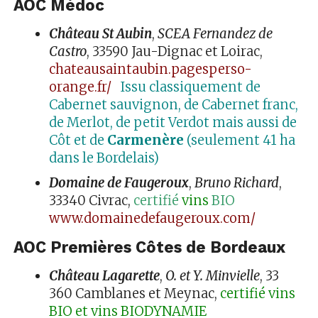
AOC Médoc
Château St Aubin
,
SCEA Fernandez de
Castro
, 33590 Jau-Dignac et Loirac,
chateausaintaubin.pagesperso-
orange.fr/
Issu classiquement de
Cabernet sauvignon, de Cabernet franc,
de Merlot, de petit Verdot mais aussi de
Côt et de
Carmenère
(seulement 41 ha
dans le Bordelais)
Domaine de Faugeroux
,
Bruno Richard
,
33340 Civrac,
certifié
vins
BIO
www.domainedefaugeroux.com/
AOC Premières Côtes de Bordeaux
Château Lagarette
,
O. et Y. Minvielle
, 33
360 Camblanes et Meynac,
certifié vins
BIO et vins BIODYNAMIE