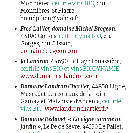
Monnières,
certifié vins BIO,
cru
Monnières-St Fiacre,
braudjulien@yahoo.fr
Fred Lailler, domaine Michel Brégeon
,
44190 Gorges,
certifié vins BIO
, cru
Gorges, cru Clisson
,
domainebregeon.com
Jo Landron
, 44690 La Haye Fouassière,
certifié vins BIO et vins BIODYNAMIE
www.domaines-landron.com
Domaine Landron Chartier
, 44850 Ligné,
Muscadet des coteaux de la Loire,
Gamay et Malvoisie d’Ancenis,
certifié
vins BIO
,
www.landronchartier.fr/
Domaine Bédouet, « La vigne comme un
jardin »
, Le Pé de Sèvre, 44330 Le Pallet,