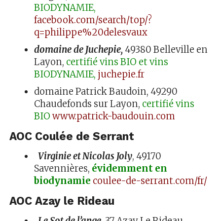
BIODYNAMIE,
facebook.com/search/top/?
q=philippe%20delesvaux
domaine de Juchepie,
49380 Belleville en
Layon,
certifié vins BIO et vins
BIODYNAMIE,
juchepie.fr
domaine Patrick Baudoin, 49290
Chaudefonds sur Layon,
certifié vins
BIO
www.patrick-baudouin.com
AOC Coulée de Serrant
Virginie et Nicolas Joly
, 49170
Savennières,
évidemment en
biodynamie
coulee-de-serrant.com/fr/
AOC Azay le Rideau
Le Sot de l’ange
, 37 Azay Le Rideau,