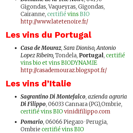
Gigondas, Vaqueyras, Gigondas,
Cairanne,
certifié
vins
BIO
http://www.latetenoire.fr/
Les vins du Portugal
Casa de Mouraz
,
Sara Dioniso, Antonio
Lopez Ribeiro,
Tondela,
Portugal
,
certifié
vins bio et vins BIODYNAMIE
http://casademouraz.blogspot.fr/
Les vins d’Italie
Sagrantino Di Montefalco
,
azienda agraria
Di Filippo
, 06033 Cannara (PG),Ombrie,
certifié vins BIO
vinidifilippo.com
Pomario
, 06066 Piegaro · Perugia,
Ombrie
certifié vins BIO