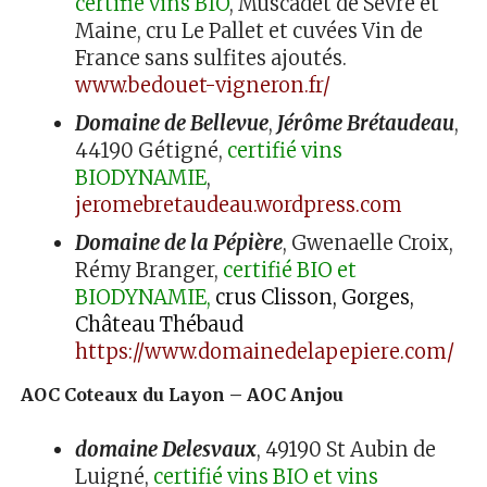
certifié vins BIO
, Muscadet de Sèvre et
Maine, cru Le Pallet et cuvées Vin de
France sans sulfites ajoutés.
www.bedouet-vigneron.fr/
Domaine de Bellevue
,
Jérôme Brétaudeau
,
44190 Gétigné,
certifié vins
BIODYNAMIE
,
jeromebretaudeau.wordpress.com
Domaine de la Pépière
, Gwenaelle Croix,
Rémy Branger,
certifié BIO et
BIODYNAMIE,
crus Clisson, Gorges,
Château Thébaud
https://www.domainedelapepiere.com/
AOC Coteaux du Layon – AOC Anjou
domaine Delesvaux
, 49190 St Aubin de
Luigné,
certifié vins BIO et vins