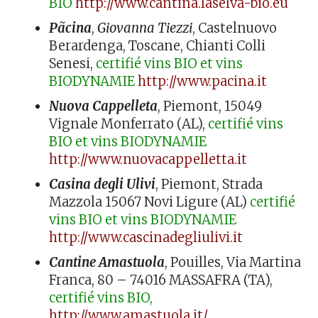
BIO
http://www.cantina.laselva-bio.eu
Pãcina
,
Giovanna Tiezzi
, Castelnuovo
Berardenga, Toscane, Chianti Colli
Senesi,
certifié vins BIO et vins
BIODYNAMIE
http://www.pacina.it
Nuova Cappelleta
, Piemont, 15049
Vignale Monferrato (AL),
certifié vins
BIO et vins BIODYNAMIE
http://www.nuovacappelletta.it
Casina degli Ulivi
, Piemont, Strada
Mazzola 15067 Novi Ligure (AL)
certifié
vins BIO et vins BIODYNAMIE
http://www.cascinadegliulivi.it
Cantine Amastuola
, Pouilles, Via Martina
Franca, 80 – 74016 MASSAFRA (TA),
certifié vins BIO,
http://www.amastuola.it/