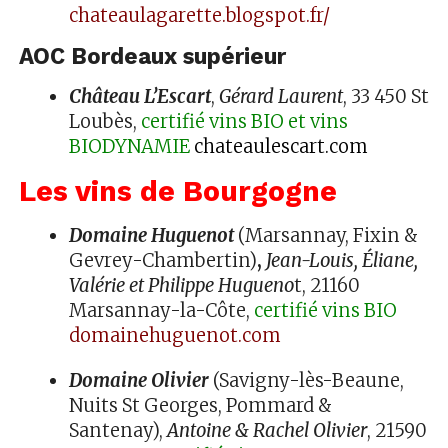
chateaulagarette.blogspot.fr/
AOC Bordeaux supérieur
Château L’Escart
,
Gérard Laurent
, 33 450 St
Loubès,
certifié vins BIO et vins
BIODYNAMIE
chateaulescart.com
Les vins de Bourgogne
Domaine Huguenot
(Marsannay, Fixin &
Gevrey-Chambertin)
,
Jean-Louis, Éliane,
Valérie et Philippe Hugueno
t, 21160
Marsannay-la-Côte,
certifié vins BIO
domainehuguenot.com
Domaine Olivier
(Savigny-lès-Beaune,
Nuits St Georges, Pommard &
Santenay),
Antoine & Rachel Olivier
, 21590