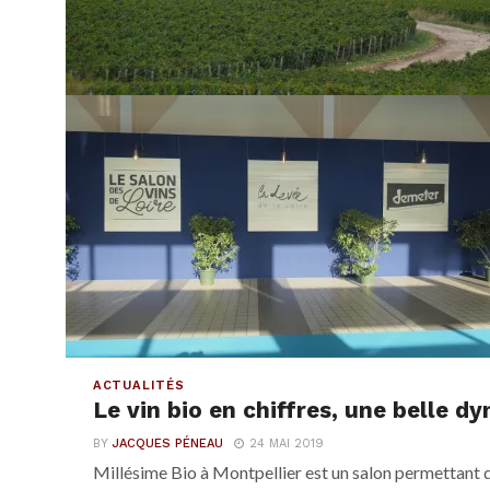
ACTUALITÉS
Le vin bio en chiffres, une belle d
BY
JACQUES PÉNEAU
24 MAI 2019
Millésime Bio à Montpellier est un salon permettant 