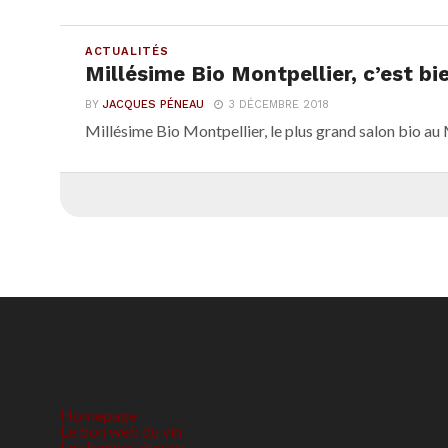
ACTUALITÉS
Millésime Bio Montpellier, c’est bi
BY
JACQUES PÉNEAU
3 DÉCEMBRE 2018
Millésime Bio Montpellier, le plus grand salon bio au M
Homepage
Le bon web du vin
Les bonnes étapes