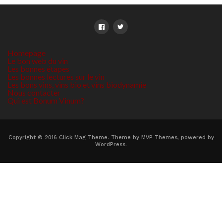
Homepage
Le bon web du vin
Les bonnes étapes
Les bonnes lectures sur le vin
Les bons vins, vins bio et vins biodynamie
Nous contacter
Qui est Bonum Vinum?
Copyright © 2016 Click Mag Theme. Theme by MVP Themes, powered by
WordPress.