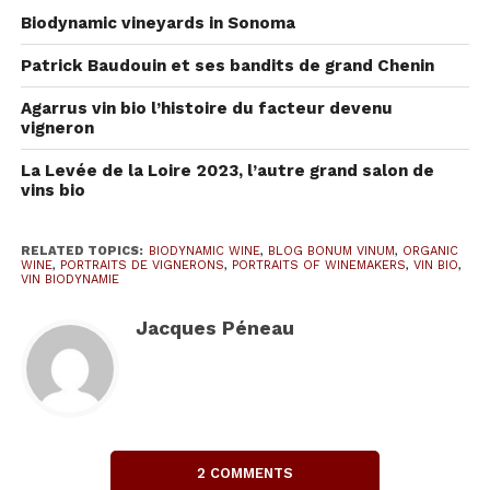
accompagnant de mes musiques préférées.
Biodynamic vineyards in Sonoma
Patrick Baudouin et ses bandits de grand Chenin
Agarrus vin bio l’histoire du facteur devenu
vigneron
La Levée de la Loire 2023, l’autre grand salon de
vins bio
RELATED TOPICS:
BIODYNAMIC WINE
,
BLOG BONUM VINUM
,
ORGANIC
WINE
,
PORTRAITS DE VIGNERONS
,
PORTRAITS OF WINEMAKERS
,
VIN BIO
,
VIN BIODYNAMIE
Jacques Péneau
Des débuts difficiles, des
montages hasardeux
2 COMMENTS
Mes deux premiers enregistrements furent ceux de