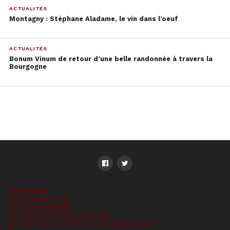
ACTUALITÉS
Montagny : Stéphane Aladame, le vin dans l’oeuf
ACTUALITÉS
Bonum Vinum de retour d’une belle randonnée à travers la
Bourgogne
Homepage
Le bon web du vin
Les bonnes étapes
Les bonnes lectures sur le vin
Les bons vins, vins bio et vins biodynamie