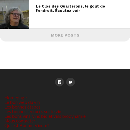
Le Clos des Quarterons, le goût de
l’endroit. Écoutez voir
MORE POSTS
Homepage
Le bon web du vin
Les bonnes étapes
Les bonnes lectures sur le vin
Les bons vins, vins bio et vins biodynamie
Nous contacter
Qui est Bonum Vinum?