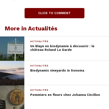
des Copains », un concept
original
CLICK TO COMMENT
C’est une gamme réalisées avec de bons amis
:
les soeurs Josmeyer, David Reynaud, la famille Milan,
More in Actualités
Benoît Landron
, Philippe Viret entre autres.
ACTUALITÉS
Un Blaye en biodynamie à découvrir : le
château Roland La Garde
ACTUALITÉS
Biodynamic vineyards in Sonoma
ACTUALITÉS
Pommiers en fleurs chez Johanna Cécillon