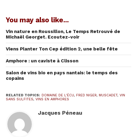
Le domaine de l’Écu
est reconnu au delà des
frontières pour la qualité de ses Muscadet en
You may also like...
biodynamie (15 ha).
Mais
Guy Bossard
, le
propriétaire précédent, avait déjà commencé à
Vin nature en Roussillon, Le Temps Retrouvé de
Michaël Georget. Ecoutez-voir
diversifier les cépages sur les 10 ha restants. S’y
côtoyaient le
Chardonnay
, le
Pinot noir
, le
Viens Planter Ton Cep édition 2, une belle fête
Cabernet Franc
, le
Cabernet Sauvignon
et la
Amphore : un caviste à Clisson
Folle Blanche
. Fred y a rajouté du Pinot noir et
surtout du
Chenin
qui est, pour lui, l’un des
Salon de vins bio en pays nantais: le temps des
cépages-rois (1ère récolte en 2018).
copains
A ce jour,
ce sont 35 cuvées différentes qui
RELATED TOPICS:
DOMAINE DE L'ÉCU
,
FRED NIGER
,
MUSCADET
,
VIN
sortiront bientôt du domaine. Entre 18 et 20
SANS SULFITES
,
VINS EN AMPHORES
cuvées sont spécifiques au domaine de l’Écu.
Et
Jacques Péneau
la quinzaine restante ?
Les micro-cuvées « Le Temps