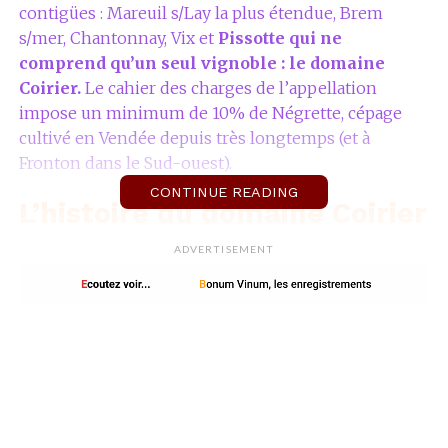
contigües : Mareuil s/Lay la plus étendue, Brem
s/mer, Chantonnay, Vix et
Pissotte qui ne
comprend qu’un seul vignoble : le domaine
Coirier.
Le cahier des charges de l’appellation
impose un minimum de 10% de Négrette, cépage
cultivé en Vendée depuis très longtemps (et à
Fronton dans le Sud-ouest).
CONTINUE READING
L’histoire du domaine Coirier
En Vendée, on cultive la vigne depuis bien
ADVERTISEMENT
longtemps, souvent en polyculture. C’était le cas du
grand père de
Mathieu Coirier
qui, peu à peu, s’est
spécialisé dans la vigne. Pendant la seconde guerre
mondiale, la famille avait hébergé un soldat anglais
nommé Robert James. Celui-ci, au sortir de la guerre,
est rentré au pays et est devenu négociant en vins.
L’amitié entre Robert et le grand père Coirier a