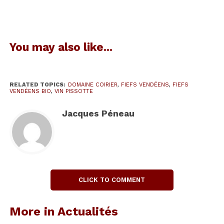
permis l’exportation du vin de Pissotte jusqu’au
Royaume uni. Il serait même entré à la cour
d’Angleterre !
You may also like...
RELATED TOPICS:
DOMAINE COIRIER
,
FIEFS VENDÉENS
,
FIEFS
VENDÉENS BIO
,
VIN PISSOTTE
Jacques Péneau
CLICK TO COMMENT
l’ancienne étiquette d’export
More in Actualités
Le domaine est maintenant dirigé par Mathieu