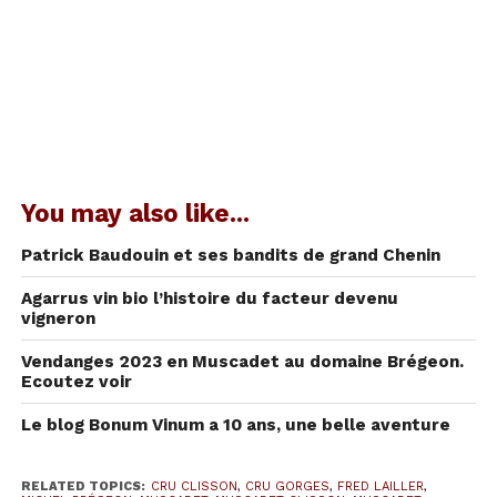
Tailler puis façonner
Choyer puis vendanger
Presser puis déguster
Douter puis partager :
You may also like...
Etre passionné.
Patrick Baudouin et ses bandits de grand Chenin
Fred Lailler, un jeune vigneron
du Muscadet
Agarrus vin bio l’histoire du facteur devenu
vigneron
Fred
est
Vendanges 2023 en Muscadet au domaine Brégeon.
né en
Ecoutez voir
1980 à
Gorges
Le blog Bonum Vinum a 10 ans, une belle aventure
en terre
de
RELATED TOPICS:
CRU CLISSON
,
CRU GORGES
,
FRED LAILLER
,