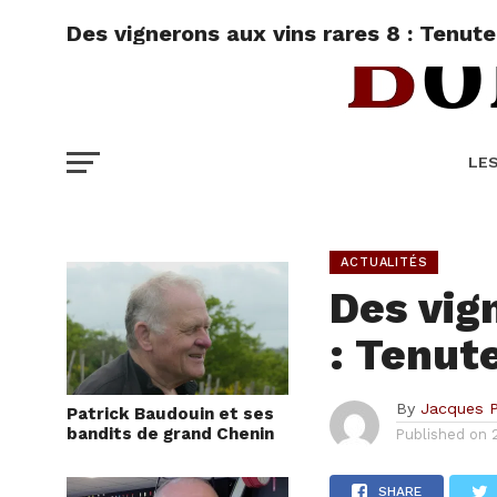
Des vignerons aux vins rares 8 : Tenute
LE
ACTUALITÉS
Des vig
: Tenut
By
Jacques 
Patrick Baudouin et ses
bandits de grand Chenin
Published on
SHARE