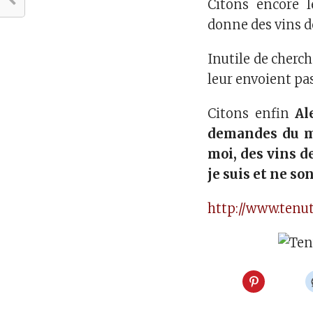
Citons encore 
donne des vins de
Inutile de cherch
leur envoient pa
Citons enfin
Al
demandes du ma
moi, des vins de
je suis et ne so
http://www.tenute