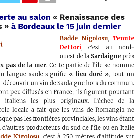
erte au salon
« Renaissance des
s »
à Bordeaux le 15 juin dernier
Badde Nigolosu
,
Tenute
Dettori
, c’est au nord-
ouest de la
Sardaigne
près
x pas de la mer
. Cette partie de l’île se nomme
n langue sarde signifie
« lieu doré »
, tout un
découvrir un vin de Sardaigne hors du commun.
ont peu diffusés en France ; ils figurent pourtant
 italiens les plus originaux. L’échec de la
icole locale a fait que les vins de Romangia ne
que pas les frontières provinciales, les vins étant
 d’autres producteurs du sud de l’île ou en Italie
dde Nigolosu
, c’est à 250 mètres d’altitude sur