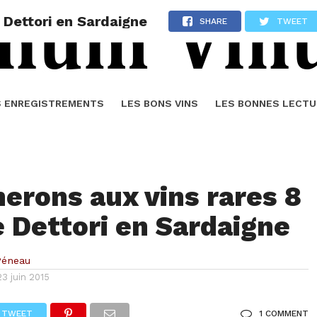
 Dettori en Sardaigne
SHARE
TWEET
S ENREGISTREMENTS
LES BONS VINS
LES BONNES LECTU
nerons aux vins rares 8
e Dettori en Sardaigne
Péneau
23 juin 2015
TWEET
1 COMMENT