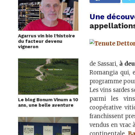
Une découv
appellation
Agarrus vin bio l’histoire
du facteur devenu
vigneron
de Sassari,
à deu
Romangia qui, e
programme pour 
Les vins sardes s
parmi les vins
Le blog Bonum Vinum a 10
ans, une belle aventure
coopérative vit
franchissent pres
vendus en vrac à
continentale.
Ba