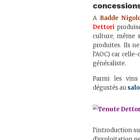
concessions
A
Badde Nigol
Dettori
produise
culture, même s
produites. Ils n
l’AOC) car celle-
généraliste.
Parmi les vins
dégustés au
salo
l’introduction sur
d’exploitation n