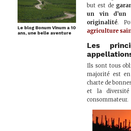
but est de
garan
un vin d’un 
originalité
. Po
Le blog Bonum Vinum a 10
agriculture sai
ans, une belle aventure
Les prin
appellation
Ils sont tous ob
majorité est e
charte de bonnes
et la diversi
consommateur.