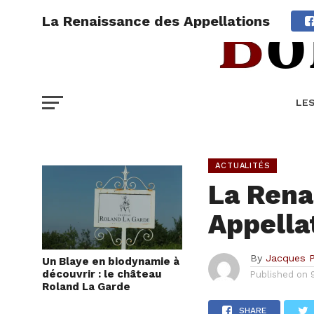
La Renaissance des Appellations
LE
ACTUALITÉS
La Rena
Appella
By
Jacques 
Un Blaye en biodynamie à
découvrir : le château
Published on
Roland La Garde
SHARE