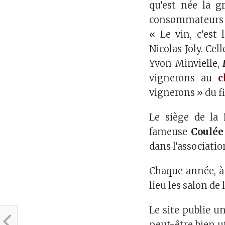
qu’est née la g
consommateurs un
« Le vin, c’est
Nicolas Joly. Cel
Yvon Minvielle,
vignerons au
c
vignerons » du f
Le siège de la
fameuse
Coulée
dans l’associatio
Chaque année, à 
lieu les salon de
Le site publie u
peut-être bien u