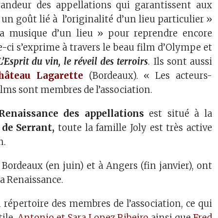
randeur des appellations qui garantissent aux
 goût lié à l’originalité d’un lieu particulier »
 la musique d’un lieu » pour reprendre encore
le-ci s’exprime à travers le beau film d’Olympe et
L’Esprit du vin, le réveil des terroirs
. Ils sont aussi
hâteau Lagarette
(Bordeaux). « Les acteurs-
ilms sont membres de l’association.
Renaissance des appellations
est situé à la
 de Serrant,
toute la famille Joly est très active
n.
Bordeaux (en juin) et à Angers (fin janvier), ont
 la Renaissance.
n répertoire des membres de l’association, ce qui
tile.
Antonio et Sara Lopez Ribeiro
ainsi que
Fred