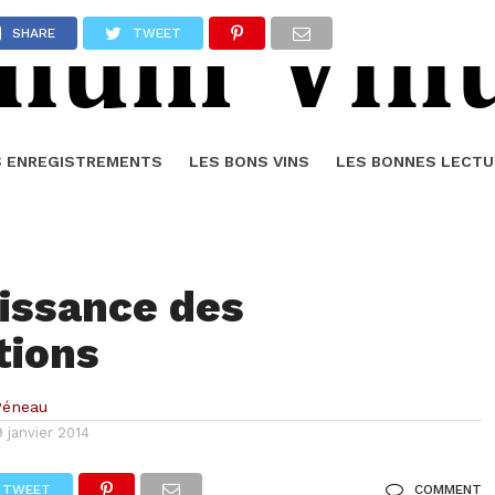
SHARE
TWEET
S ENREGISTREMENTS
LES BONS VINS
LES BONNES LECTU
issance des
tions
Péneau
9 janvier 2014
TWEET
COMMENT