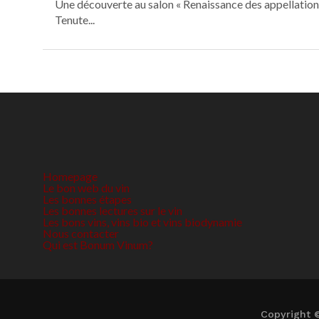
Une découverte au salon « Renaissance des appellation
Tenute...
Homepage
Le bon web du vin
Les bonnes étapes
Les bonnes lectures sur le vin
Les bons vins, vins bio et vins biodynamie
Nous contacter
Qui est Bonum Vinum?
Copyright 