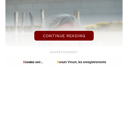
CONTINUE READING
ADVERTISEMENT
Xavier
La
Team
du Clos des
Quarterons
D
éjà en 2016,
Xavier
considérait la
culture en biodynamie
comme un
élément de partage. Depuis, une
équipe s’est formée.
C’est une