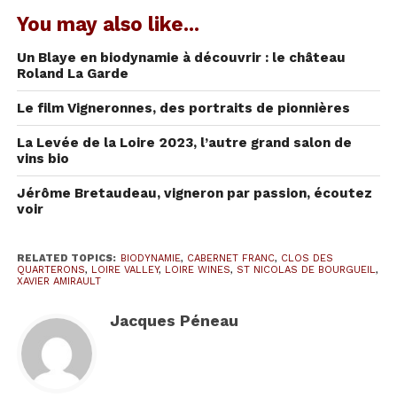
douzaine de personnes pour mettre en valeur
You may also like...
les 12 unités de terroirs.
Selon Xavier,
« l’humain
Un Blaye en biodynamie à découvrir : le château
est important, c’est ce qui fait le vin. »
Chacun
Roland La Garde
ajoute sa touche pour faire émerger le goût de
Le film Vigneronnes, des portraits de pionnières
l’endroit, de la taille aux multiples dégustation à
l’aveugle avant la mise en bouteille.
La Levée de la Loire 2023, l’autre grand salon de
vins bio
Jérôme Bretaudeau, vigneron par passion, écoutez
voir
RELATED TOPICS:
BIODYNAMIE
,
CABERNET FRANC
,
CLOS DES
QUARTERONS
,
LOIRE VALLEY
,
LOIRE WINES
,
ST NICOLAS DE BOURGUEIL
,
XAVIER AMIRAULT
Jacques Péneau