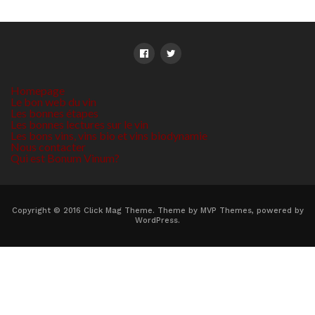
Homepage
Le bon web du vin
Les bonnes étapes
Les bonnes lectures sur le vin
Les bons vins, vins bio et vins biodynamie
Nous contacter
Qui est Bonum Vinum?
Copyright © 2016 Click Mag Theme. Theme by MVP Themes, powered by
WordPress.