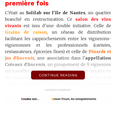
première fois
C’était au
Solilab sur l’île de Nantes
, un quartier
branché en restructuration. Ce
salon des vins
vivants
est issu d’une double initiative. Celle de
Grains de raison
, un réseau de distribution
facilitant les rapprochements entre les vignerons-
vigneronnes et les professionnels (cavistes,
restaurateurs, épiceries fines) et celle de
Pinards et
jus d’Ancenis
, une association dans l’
appellation
Coteaux d’Ancenis
, un groupement de 9 vignerons
qui travaillent sans produits chimiques et certains en
CONTINUE READING
vin naturel. Il ne faudra pas manquer en mai
prochain comme les années passées, leur
descente
de la Loire en toue cabanée jusqu’au quai de
ADVERTISEMENT
Versailles
. Le tout est chapeauté par la
Compagnie
des grains
, organisatrice d’évènements autour du
bien-manger et du bien-boire.