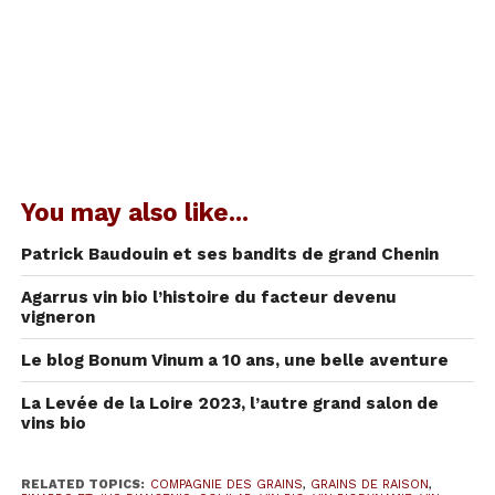
Les instantanés de Bonum
Vinum au salon des vins vivants
You may also like...
Patrick Baudouin et ses bandits de grand Chenin
Agarrus vin bio l’histoire du facteur devenu
vigneron
Le blog Bonum Vinum a 10 ans, une belle aventure
La Levée de la Loire 2023, l’autre grand salon de
40 vignerons et vigneronnes venant de
vins bio
plusieurs régions de France étaient réunis pour
mettre en valeur leur vins vivants.
Voici le fruit
RELATED TOPICS:
COMPAGNIE DES GRAINS
,
GRAINS DE RAISON
,