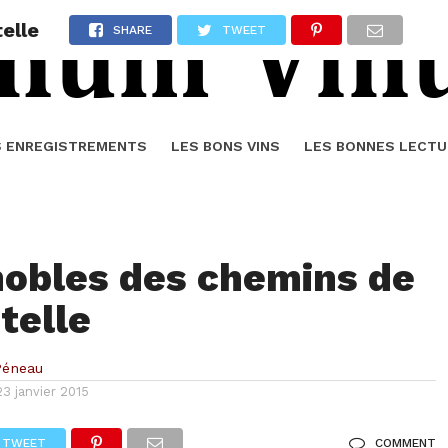
elle
SHARE
TWEET
S ENREGISTREMENTS
LES BONS VINS
LES BONNES LECTU
nobles des chemins de
telle
Péneau
23 janvier 2015
TWEET
COMMENT