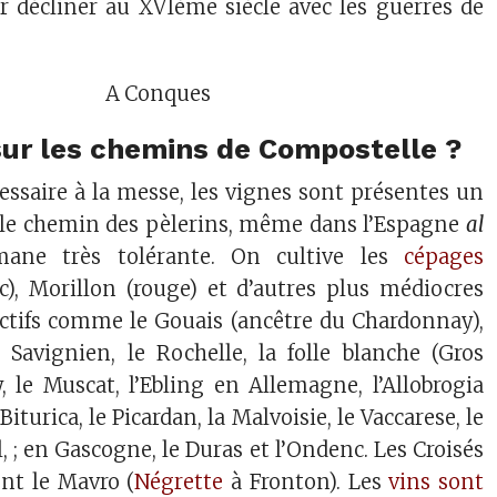
r décliner au XVIème siècle avec les guerres de
A Conques
 sur les chemins de Compostelle ?
essaire à la messe, les vignes sont présentes un
 le chemin des pèlerins, même dans l’Espagne
al
ane très tolérante. On cultive les
cépages
c), Morillon (rouge) et d’autres plus médiocres
ctifs comme le Gouais (ancêtre du Chardonnay),
 Savignien, le Rochelle, la folle blanche (Gros
, le Muscat, l’Ebling en Allemagne, l’Allobrogia
Biturica, le Picardan, la Malvoisie, le Vaccarese, le
l, ; en Gascogne, le Duras et l’Ondenc. Les Croisés
nt le Mavro (
Négrette
à Fronton). Les
vins sont