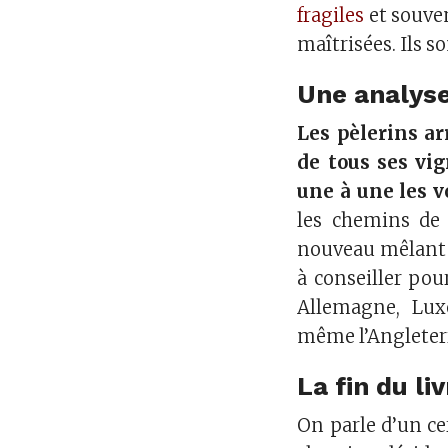
fragiles
et souven
maîtrisées. Ils s
Une analyse
Les pèlerins ar
de tous ses vig
une à une les v
les chemins de 
nouveau mêlant œ
à conseiller pou
Allemagne, Lux
même l’Angleterre
La fin du li
On parle d’un ce