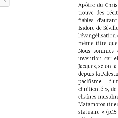
Apôtre du Christ
trouve des réci
fiables, d’autan
Isidore de Sévill
l’évangélisation 
même titre que l
Nous sommes da
invention car e
Jacques, selon l
depuis la Palest
pacifisme : d’u
chrétienté », de 
chaînes musulma
Matamoros (tueur
statuaire » (p.1