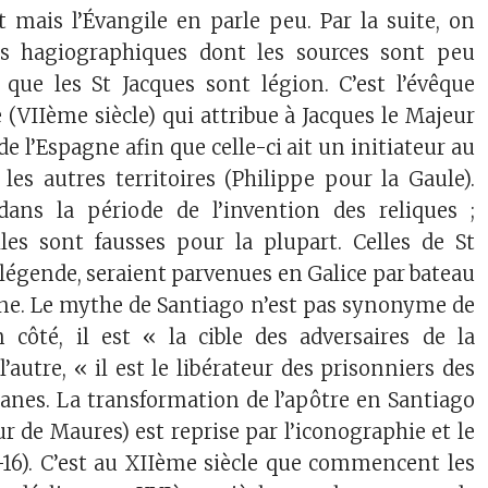
 mais l’Évangile en parle peu. Par la suite, on
ts hagiographiques dont les sources sont peu
t que les St Jacques sont légion. C’est l’évêque
e (VIIème siècle) qui attribue à Jacques le Majeur
de l’Espagne afin que celle-ci ait un initiateur au
es autres territoires (Philippe pour la Gaule).
ns la période de l’invention des reliques ;
lles sont fausses pour la plupart. Celles de St
a légende, seraient parvenues en Galice par bateau
ine. Le mythe de Santiago n’est pas synonyme de
n côté, il est « la cible des adversaires de la
l’autre, « il est le libérateur des prisonniers des
nes. La transformation de l’apôtre en Santiago
 de Maures) est reprise par l’iconographie et le
5-16). C’est au XIIème siècle que commencent les