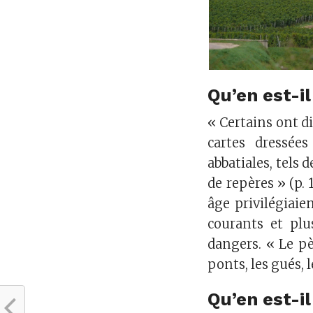
Qu’en est-i
« Certains ont d
cartes dressées
abbatiales, tels
de repères » (p.
âge privilégiaie
courants et plu
dangers. « Le pèl
ponts, les gués, l
Qu’en est-i