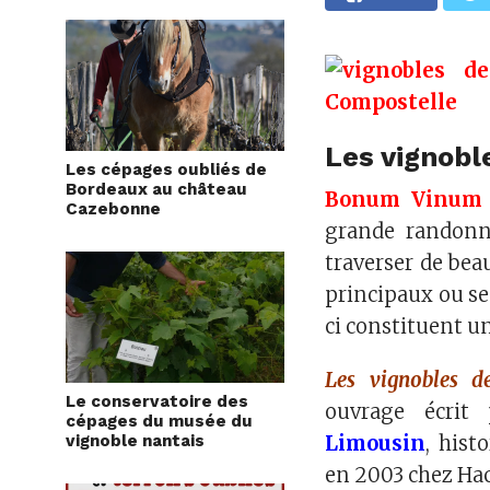
Les vignobl
Les cépages oubliés de
Bordeaux au château
Bonum Vinum
Cazebonne
grande randonn
traverser de bea
principaux ou s
ci constituent un
Les vignobles d
Le conservatoire des
ouvrage écrit
cépages du musée du
vignoble nantais
Limousin
, hist
en 2003 chez Hac