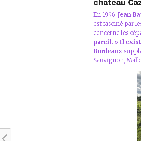
château Ca
En 1996,
Jean Ba
est fasciné par l
concerne les cép
pareil. » Il ex
Bordeaux
suppla
Sauvignon, Malbec