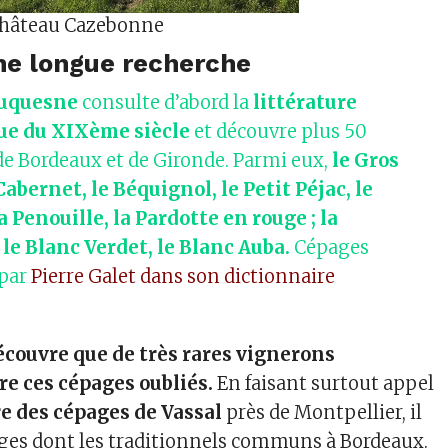
hâteau Cazebonne
une longue recherche
Duquesne
consulte d’abord la
littérature
e du XIXème siècle
et découvre plus 50
de Bordeaux et de Gironde. Parmi eux,
le Gros
Cabernet, le Béquignol, le Petit Péjac, le
a Penouille, la Pardotte en rouge ; la
le Blanc Verdet, le Blanc Auba.
Cépages
 par
Pierre Galet dans son dictionnaire
écouvre que de très rares vignerons
e ces cépages oubliés.
En faisant surtout appel
e des cépages de Vassal
près de Montpellier, il
ges dont les traditionnels communs à Bordeaux.