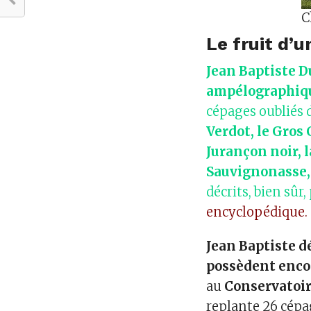
C
Le fruit d’
Jean Baptiste 
ampélographiqu
cépages oubliés 
Verdot, le Gros 
Jurançon noir, l
Sauvignonasse, 
décrits, bien sûr,
encyclopédique.
Jean Baptiste d
possèdent encor
au
Conservatoir
replante 26 cépa