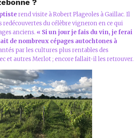
zebonne ?
ptiste
rend visite à Robert Plageoles à Gaillac. Il
es redécouvertes du célèbre vigneron en ce qui
ages anciens.
« Si un jour je fais du vin, je ferai
istait de nombreux cépages autochtones à
ntés par les cultures plus rentables des
 et autres Merlot ; encore fallait-il les retrouver.