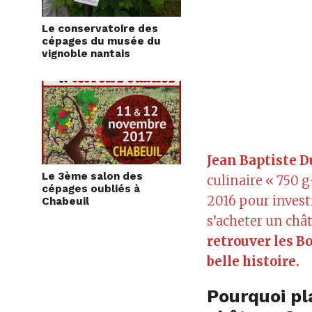
Le conservatoire des
cépages du musée du
vignoble nantais
Jean Baptiste 
Le 3ème salon des
culinaire « 750 g
cépages oubliés à
2016 pour investi
Chabeuil
s’acheter un chât
retrouver les B
belle histoire.
Pourquoi pl