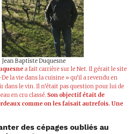
Jean Baptiste Duquesne
Duquesne
a fait carrière sur le Net. Il gérait le site
-De la vie dans la cuisine » qu’il a revendu en
r dans le vin. Il n’était pas question pour lui de
eau en cru classé.
Son objectif était de
ordeaux comme on les faisait autrefois. Une
anter des cépages oubliés au