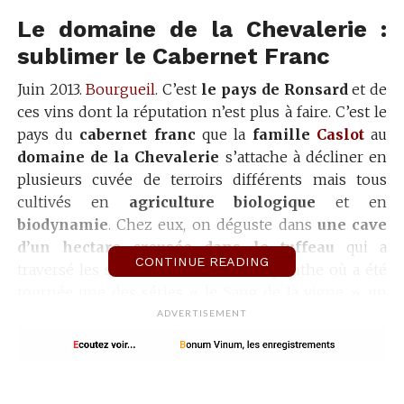
Le domaine de la Chevalerie :
sublimer le Cabernet Franc
Juin 2013.
Bourgueil
. C’est
le pays de Ronsard
et de
ces vins dont la réputation n’est plus à faire. C’est le
pays du
cabernet franc
que la
famille
Caslot
au
domaine de la Chevalerie
s’attache à décliner en
plusieurs cuvée de terroirs différents mais tous
cultivés en
agriculture biologique
et en
biodynamie
. Chez eux, on déguste dans
une cave
d’un hectare creusée dans le tuffeau
qui a
CONTINUE READING
traversé les siècles, un véritable labyrinthe où a été
tournée une des séries « le Sang de la vigne », un
polar viticole avec Pierre Arditi et on vient
biner
le
ADVERTISEMENT
mercredi, de juin à août, pour se remettre en forme,
déguster et faire la sieste si le pique-nique a été un
peu trop arrosé, ce sont les « journées binette ».