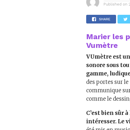
Published on
SHARE
Marier les p
Vumètre
VUmètre est un 
sonore sous tou
gamme, ludique 
des portes sur le
communique sur s
comme le dessin,
C’est bien sûr 
intéresser.
Le v
été mis en musiq