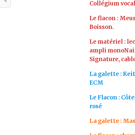
Collégium voca
Le flacon : Meu
Boisson.
Le matériel : l
ampli monoNaim
Signature, cabl
La galette : Ke
ECM
Le Flacon : Côt
rosé
La galette : Ma