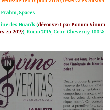
m vénézuélien Diplomatico, reserva exclusiva
ls Frahm, Spaces
aine des Huards (
découvert par Bonum Vinum
rs en 2019
), Romo 2016, Cour-Cheverny, 100%