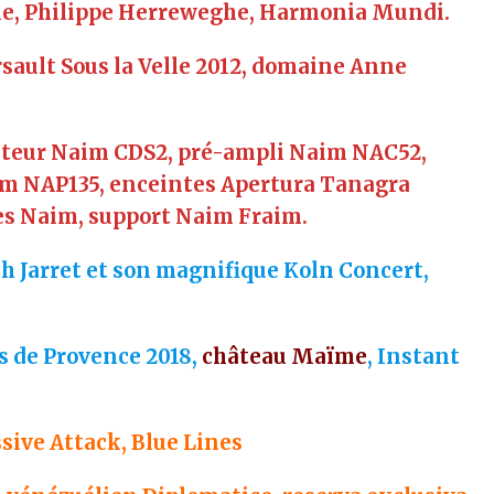
le, Philippe Herreweghe, Harmonia Mundi.
rsault Sous la Velle 2012, domaine Anne
ecteur Naim CDS2, pré-ampli Naim NAC52,
 NAP135, enceintes Apertura Tanagra
es Naim, support Naim Fraim.
ith Jarret et son magnifique Koln Concert,
es de Provence 2018,
château Maïme
, Instant
ssive Attack, Blue Lines