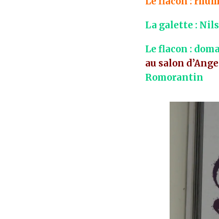
Le flacon : rhu
La galette : Ni
Le flacon : dom
au salon d’Ange
Romorantin