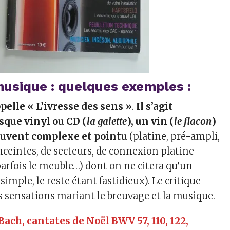
 musique : quelques exemples :
pelle « L’ivresse des sens »
.
Il s’agit
isque vinyl ou CD (
la galette
), un vin (
le flacon
)
ouvent complexe et pointu
(platine, pré-ampli,
nceintes, de secteurs, de connexion platine-
rfois le meuble…) dont on ne citera qu’un
simple, le reste étant fastidieux). Le critique
es sensations mariant le breuvage et la musique.
. Bach, cantates de Noël BWV 57, 110, 122,