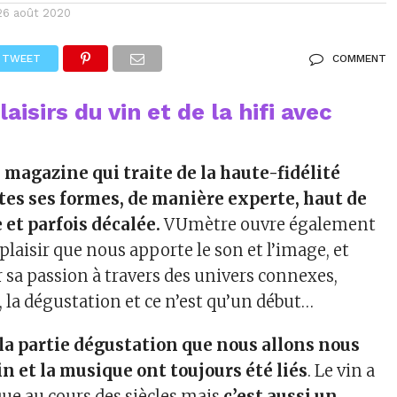
26 août 2020
TWEET
COMMENT
laisirs du vin et de la hifi avec
magazine qui traite de la haute-fidélité
tes ses formes, de manière experte, haut de
et parfois décalée.
VUmètre ouvre également
 plaisir que nous apporte le son et l’image, et
a passion à travers des univers connexes,
 la dégustation et ce n’est qu’un début…
à la partie dégustation que nous allons nous
in et la musique ont toujours été liés
. Le vin a
ue au cours des siècles mais
c’est aussi un