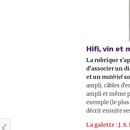
Hifi, vin et
La rubrique s’ap
d’associer un d
et un
matériel
s
ampli, câbles d’e
ampli et même pa
exemple (le plus 
décrit ensuite s
La galette : J. S