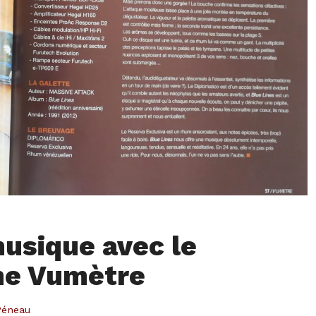
musique avec le
ne Vumètre
Péneau