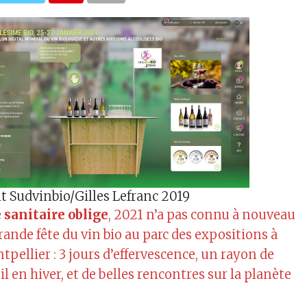
t Sudvinbio/Gilles Lefranc 2019
e sanitaire oblige
, 2021 n’a pas connu à nouveau
rande fête du vin bio au parc des expositions à
pellier : 3 jours d’effervescence, un rayon de
il en hiver, et de belles rencontres sur la planète