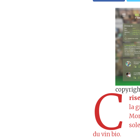
C
copyrigh
ris
la g
Mont
sole
du vin bio.