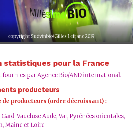
copyright Sudvinbio/Gilles Lefranc 2019
n statistiques pour la France
 fournies par Agence Bio/AND international.
ents producteurs
 de producteurs (ordre décroissant) :
 Gard, Vaucluse Aude, Var, Pyrénées orientales,
, Maine et Loire