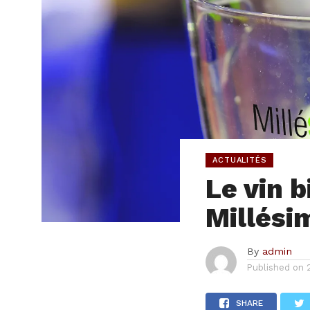
ACTUALITÉS
Le vin b
Millési
By
admin
Published on
SHARE