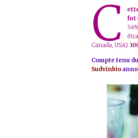
C
ett
fut
54%
étr
Canada, USA).
10
Compte tenu du 
Sudvinbio
annon