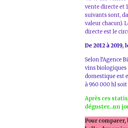
vente directe et 
suivants sont, da
valeur chacun). L
directe est le ci
De 2012 à 2019, 
Selon l’Agence Bi
vins biologique
domestique est e
à 960 000 hl soit
Après ces statis
déguster…un jou
Pour comparer,