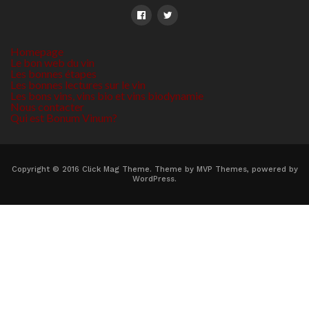
Homepage
Le bon web du vin
Les bonnes étapes
Les bonnes lectures sur le vin
Les bons vins, vins bio et vins biodynamie
Nous contacter
Qui est Bonum Vinum?
Copyright © 2016 Click Mag Theme. Theme by MVP Themes, powered by
WordPress.