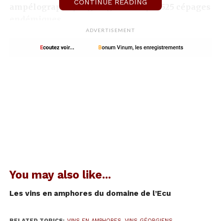
CONTINUE READING
ampélographique géorgien compte 525 cépages
endémiques.
ADVERTISEMENT
Après la période difficile des années 90, nous
assistons à une véritable
renaissance des vins
géorgiens
. Les vignerons ont adopté les standards
européens mais ont aussi conservé leur méthode
traditionnelle ancestrale : le
Qvevri
.
Les vins en
Qvevri
You may also like...
Les vins en amphores du domaine de l’Ecu
RELATED TOPICS:
VINS EN AMPHORES
,
VINS GÉORGIENS