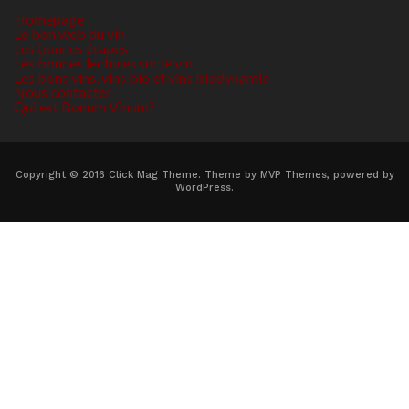
Homepage
Le bon web du vin
Les bonnes étapes
Les bonnes lectures sur le vin
Les bons vins, vins bio et vins biodynamie
Nous contacter
Qui est Bonum Vinum?
Copyright © 2016 Click Mag Theme. Theme by MVP Themes, powered by
WordPress.