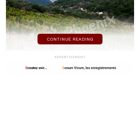
CONTINUE READING
ADVERTISEMENT
Le Clos du Phoenix, un petit
domaine au nord du Liban
Le
Clos du
Phoenix
se
situe dans le
village de
Eddé