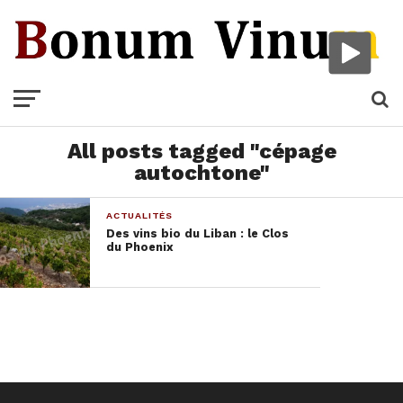
All posts tagged "cépage
autochtone"
ACTUALITÉS
Des vins bio du Liban : le Clos
du Phoenix