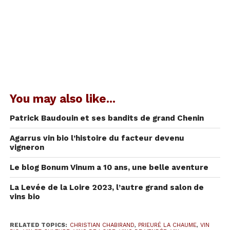
Saintes. La tradition orale veut qu’il y aurait eu
un prieuré à l’emplacement du vignoble. Il se
nommera
Le Prieuré La Chaume
.
L’autre
histoire,
plus
You may also like...
récente, est
celle de
Patrick Baudouin et ses bandits de grand Chenin
Christian
Chabirand
,
Agarrus vin bio l’histoire du facteur devenu
vigneron
cet Ulysse
qui, après de
Le blog Bonum Vinum a 10 ans, une belle aventure
beaux
voyages, est « retourné plein d’usage [du vin] et de
La Levée de la Loire 2023, l’autre grand salon de
vins bio
raison [bio], Vivre entre ses parents le reste de son
âge [qui sait ?].
En 1997, il a créé de toute pièce, sur
cette colline, ce mamelon inapte à la culture et
RELATED TOPICS:
CHRISTIAN CHABIRAND
,
PRIEURÉ LA CHAUME
,
VIN