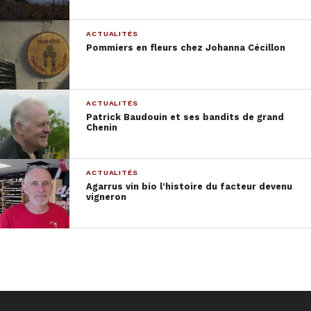
Jacques Maigne
, co-fondateur de la revue
IN VINO
ACTUALITÉS
aux
éditions de La Baie
Pommiers en fleurs chez Johanna Cécillon
ACTUALITÉS
Plus
Patrick Baudouin et ses bandits de grand
Chenin
ACTUALITÉS
Agarrus vin bio l’histoire du facteur devenu
vigneron