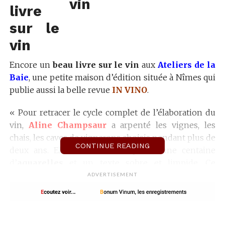
livre
sur le
vin
Encore un
beau livre sur le vin
aux
Ateliers
de la
Baie
, une petite maison d’édition située à Nîmes qui
publie aussi la belle revue
IN VINO
.
« Pour retracer le cycle complet de l’élaboration du
vin,
Aline Champsaur
a arpenté les vignes, les
chais, les caves de vignerons choisis pendant plus de
CONTINUE READING
deux ans. Elle en a ramené plus d’une centaine
d’
aquarelles
et un texte sobre et limpide. Ce
carnet de vigne
a les vertus du bon vin : il coule de
ADVERTISEMENT
source, évoque la terre ou les saisons, les plantes ou
les fruits et célèbre le travail bien fait. Hommage aux
vignerons !