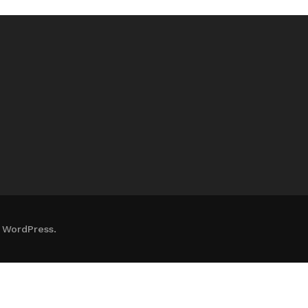
 WordPress.