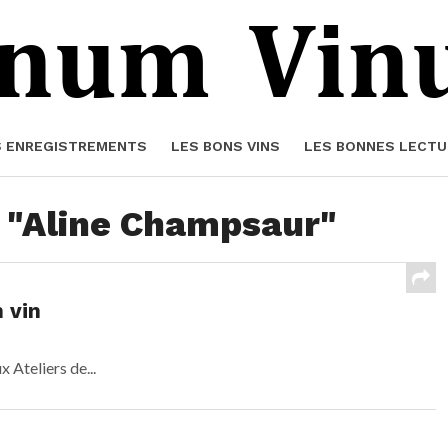
S ENREGISTREMENTS
LES BONS VINS
LES BONNES LECTU
d "Aline Champsaur"
n vin
x Ateliers de...