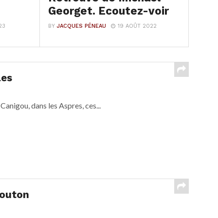
Georget. Ecoutez-voir
23
BY
JACQUES PÉNEAU
19 AOÛT 2022
les
Canigou, dans les Aspres, ces...
Mouton