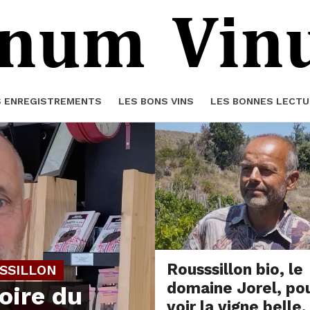
S ENREGISTREMENTS
LES BONS VINS
LES BONNES LECTU
Rousssillon bio, le
SSILLON
domaine Jorel, po
toire du
voir la vigne belle.