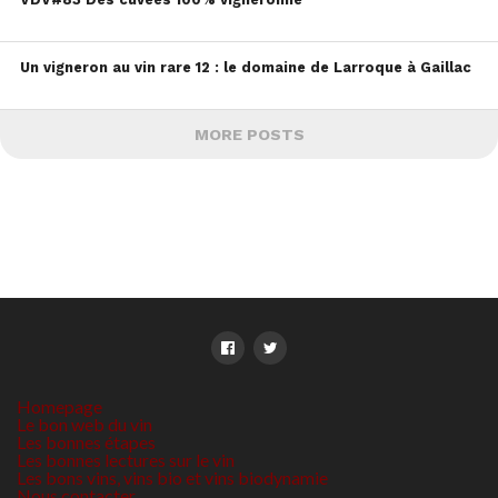
Un vigneron au vin rare 12 : le domaine de Larroque à Gaillac
MORE POSTS
Homepage
Le bon web du vin
Les bonnes étapes
Les bonnes lectures sur le vin
Les bons vins, vins bio et vins biodynamie
Nous contacter