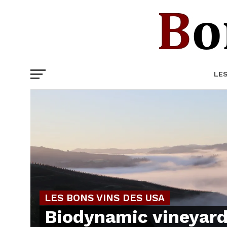
LE
LES BONS VINS DES USA
Biodynamic vineyard