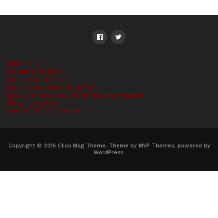
Homepage
Le bon web du vin
Les bonnes étapes
Les bonnes lectures sur le vin
Les bons vins, vins bio et vins biodynamie
Nous contacter
Qui est Bonum Vinum?
Copyright © 2016 Click Mag Theme. Theme by MVP Themes, powered by
WordPress.