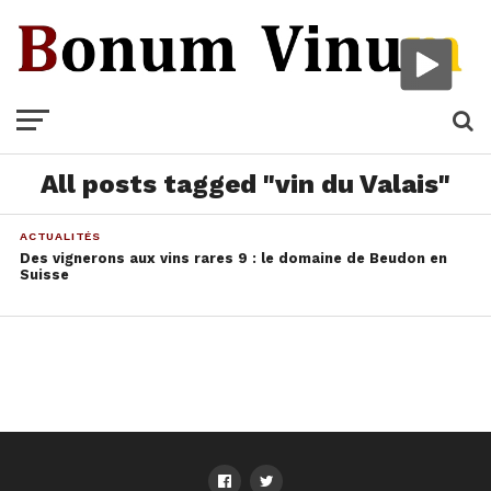
All posts tagged "vin du Valais"
ACTUALITÉS
Des vignerons aux vins rares 9 : le domaine de Beudon en
Suisse