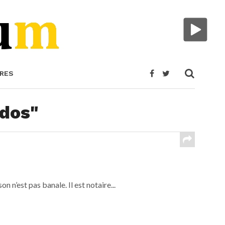
RES
ados"
n’est pas banale. Il est notaire...