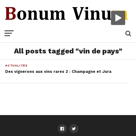
All posts tagged "vin de pays"
ACTUALITÉS
Des vignerons aux vins rares 2 : Champagne et Jura