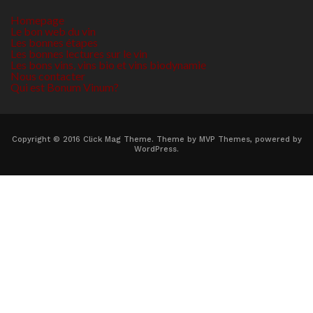
Homepage
Le bon web du vin
Les bonnes étapes
Les bonnes lectures sur le vin
Les bons vins, vins bio et vins biodynamie
Nous contacter
Qui est Bonum Vinum?
Copyright © 2016 Click Mag Theme. Theme by MVP Themes, powered by
WordPress.