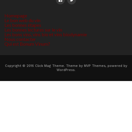
Homepage
Le bon web du vin
Les bonnes étapes
Les bonnes lectures sur le vin
Les bons vins, vins bio et vins biodynamie
Nous contacter
Qui est Bonum Vinum?
Copyright © 2016 Click Mag Theme. Theme by MVP Themes, powered by
WordPress.