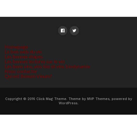
Homepage
Le bon web du vin
Les bonnes étapes
Les bonnes lectures sur le vin
Les bons vins, vins bio et vins biodynamie
Nous contacter
Qui est Bonum Vinum?
Copyright © 2016 Click Mag Theme. Theme by MVP Themes, powered by
WordPress.