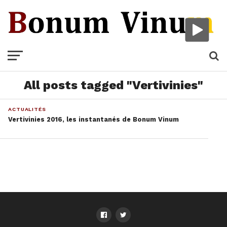
All posts tagged "Vertivinies"
ACTUALITÉS
Vertivinies 2016, les instantanés de Bonum Vinum