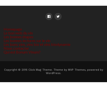
Homepage
Le bon web du vin
Les bonnes étapes
Les bonnes lectures sur le vin
Les bons vins, vins bio et vins biodynamie
Nous contacter
Qui est Bonum Vinum?
Copyright © 2016 Click Mag Theme. Theme by MVP Themes, powered by
WordPress.