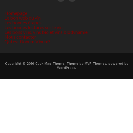
Homepage
Le bon web du vin
Les bonnes étapes
Les bonnes lectures sur le vin
Les bons vins, vins bio et vins biodynamie
Nous contacter
Qui est Bonum Vinum?
Copyright © 2016 Click Mag Theme. Theme by MVP Themes, powered by
WordPress.