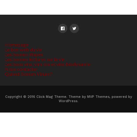
Homepage
Le bon web du vin
Les bonnes étapes
Les bonnes lectures sur le vin
Les bons vins, vins bio et vins biodynamie
Nous contacter
Qui est Bonum Vinum?
Copyright © 2016 Click Mag Theme. Theme by MVP Themes, powered by
WordPress.