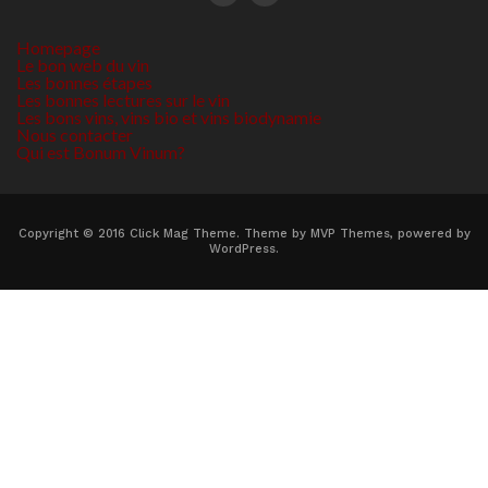
Homepage
Le bon web du vin
Les bonnes étapes
Les bonnes lectures sur le vin
Les bons vins, vins bio et vins biodynamie
Nous contacter
Qui est Bonum Vinum?
Copyright © 2016 Click Mag Theme. Theme by MVP Themes, powered by
WordPress.