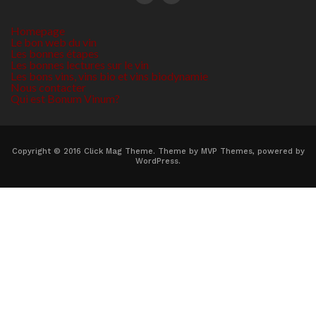
Homepage
Le bon web du vin
Les bonnes étapes
Les bonnes lectures sur le vin
Les bons vins, vins bio et vins biodynamie
Nous contacter
Qui est Bonum Vinum?
Copyright © 2016 Click Mag Theme. Theme by MVP Themes, powered by
WordPress.