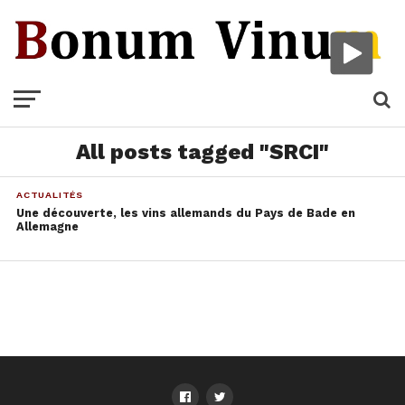
All posts tagged "SRCI"
ACTUALITÉS
Une découverte, les vins allemands du Pays de Bade en
Allemagne