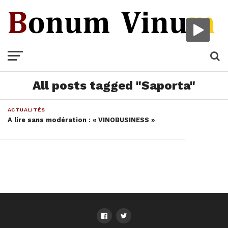
All posts tagged "Saporta"
ACTUALITÉS
A lire sans modération : « VINOBUSINESS »