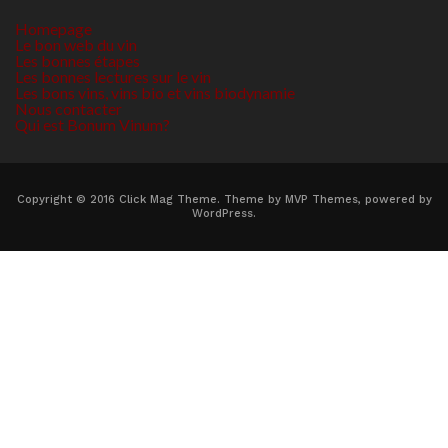
Homepage
Le bon web du vin
Les bonnes étapes
Les bonnes lectures sur le vin
Les bons vins, vins bio et vins biodynamie
Nous contacter
Qui est Bonum Vinum?
Copyright © 2016 Click Mag Theme. Theme by MVP Themes, powered by
WordPress.