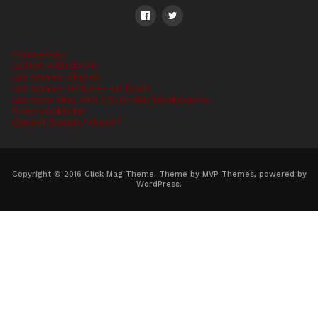
Homepage
Le bon web du vin
Les bonnes étapes
Les bonnes lectures sur le vin
Les bons vins, vins bio et vins biodynamie
Nous contacter
Qui est Bonum Vinum?
Copyright © 2016 Click Mag Theme. Theme by MVP Themes, powered by
WordPress.